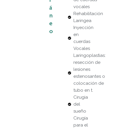
vocales
Á
Rehabilitación
N
Laringea
E
Inyección
O
en
cuerdas
Vocales
Laringoplastias:
resección de
lesiones
estenosantes o
colocación de
tubo en t.
Cirugia
del
sueño
Cirugía
para el