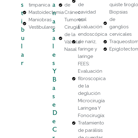
S
A
de
quiste tirogl
timpanica
de
cavidad
Biopsias
T
Mastoidectomia
N
Cráneo:
oral
de
Maniobras
Tumores
I
A
Evaluación
ganglios
Vestibulares
Cirugía
B
S
endoscópica
cervicales
de la
U
A
de nariz,
Traqueostom
Válvula
L
L
faringe y
Epiglotecto
Nasal
A
E
laringe
R
S
FEES:
Y
Evaluación
fibroscopica
B
de la
A
deglución
S
Microcirugía
E
Laringea Y
D
Fonocirugía:
E
Tratamiento
C
de parálisis
R
de cuerdas