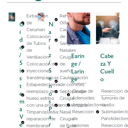
Extracción
Rehabilitación
de
Olfatoria
O
N
Cerumen
Cauterización
Í
A
Colocación
de
D
R
de Tubos
Sangrados
O
I
de
Nasales
/
Z
Farin
Cabe
Ventilación
Cirugía
S
/
Ge /
Za Y
Colocación de
de
I
S
inyecciones
sueño
Larin
Cuell
S
transtimpanicas
E
Cauterización
Ge
O
Estapedectomía:
de cornetes
T
N
Cirugia de
Resección d
reemplazo de
Septoplastia
E
O
Adenoides
tumores de
hueso estribo
Cirugía
M
S
Amigdalectomía
cuello:
con una protesis
endoscópica
A
P
Resección
Submaxilect
Timpanoplastia:
Nasal
V
A
de
Parotidectom
reparación de
Cirugía
E
R
lesiones
Resección d
membrana
de Base